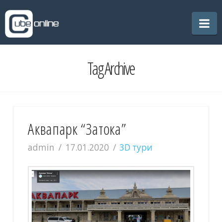
CubeOnline
Na
Tag Archive
Аквапарк “Затока”
admin
17.01.2020
3D тури