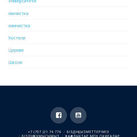
Університети
хiмчистка
химчистка
Хостели
Церкви
Школи
+7 (707 )21 74 776
БІЗДІҢ ҚЫЗМЕТТЕРІМІЗ
БІЗДІҢ ЖҰМЫСЫМЫЗ
ЖАҢАЛЫҚТАР МЕН ОҚИҒАЛАР